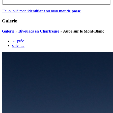
J’ai oublié mon
identifiant
ou mon
mot de passe
Galerie
Galerie
»
Bivouacs en Chartreuse
»
Aube sur le Mont-Blanc
← préc.
suiv. →