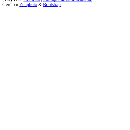
Géré par
Zenphoto
&
Bootstrap